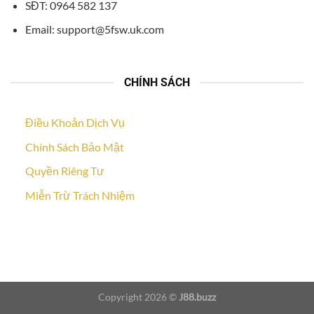
SĐT: 0964 582 137
Email:
support@5fsw.uk.com
CHÍNH SÁCH
Điều Khoản Dịch Vụ
Chính Sách Bảo Mật
Quyền Riêng Tư
Miễn Trừ Trách Nhiệm
Copyright 2026 ©
J88.buzz