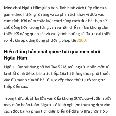
Mẹo chơi Ngầu Hầm
giúp bạn định hình cách tiếp cận tựa
game theo hướng rõ ràng và có phân tích thay vì dựa vào
cảm tính. Khi nắm chắc luật chơi cùng cách đọc bài, bạn sẽ
chủ động hơn trong từng ván và hạn chế sai lầm không cần
thiết. Kỹ năng quan sát và xử lý tình huống sẽ được cải thiện
rõ rệt khi áp dụng đúng phương pháp tại
J188
.
Hiểu đúng bản chất game bài qua mẹo chơi
Ngầu Hầm
Ngầu Hầm sử dụng bộ bài Tây 52 lá, mỗi người nhận một số
lá nhất định để so bài trực tiếp. Giá trị thắng thua phụ thuộc
vào độ mạnh của bộ bài, được xếp theo thứ tự rõ ràng từ
thấp đến cao.
Trong thực tế, phần lớn ván đấu không được quyết định bởi
may mắn hoàn toàn. Người có kinh nghiệm thường dựa vào
cách đọc bài và phân tích diễn biến để đưa ra lựa chọn hợp