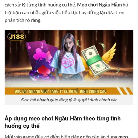
cách xử lý từng tình huống cụ thể.
Mẹo chơi Ngầu Hầm
hỗ
trợ bạn cân nhắc giữa việc tiếp tục hay dừng lại dựa trên
phân tích rõ ràng.
Đọc bài nhanh giúp tăng tỷ lệ quyết định chính xác
Áp dụng mẹo chơi Ngầu Hầm theo từng tình
huống cụ thể
Mỗi ván game đều có diễn biến riêng nên cần áp dụng
mẹo